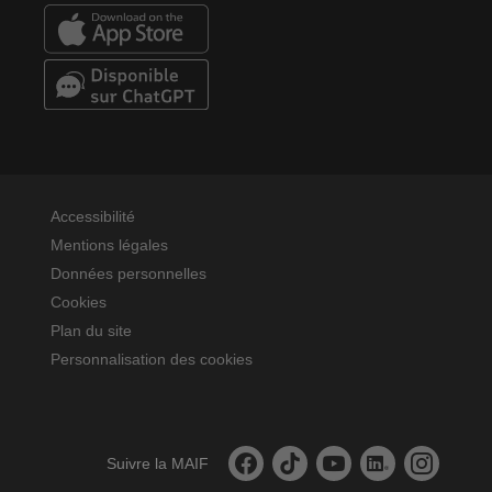
Accessibilité
Mentions légales
Données personnelles
Cookies
Plan du site
Personnalisation des cookies
La MAIF sur facebook
La MAIF sur tiktok
La MAIF sur youtube
La MAIF sur linked
La MAIF sur
Suivre la MAIF