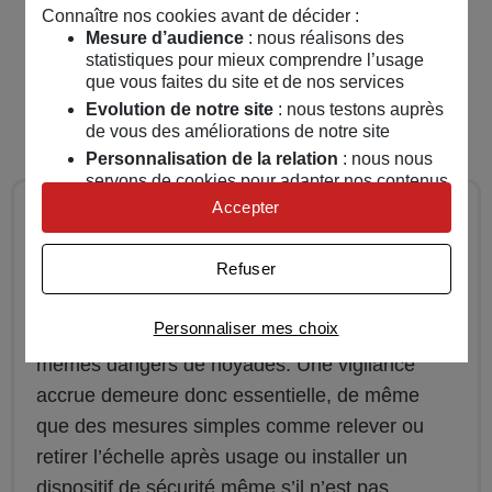
conditions d’utilisation et d’entretien.
Connaître nos cookies avant de décider :
Mesure d’audience
: nous réalisons des
Les mesures de prévention générales et les
statistiques pour mieux comprendre l’usage
recommandations pour limiter les risques de
que vous faites du site et de nos services
Evolution de notre site
: nous testons auprès
noyade.
de vous des améliorations de notre site
Personnalisation de la relation
: nous nous
servons de cookies pour adapter nos contenus
et personnaliser nos offres
Accepter
Attention
Univers publicitaire
: nous utilisons avec nos
partenaires des cookies pour afficher des
Refuser
Bien que les piscines hors sol soient exclues de
publicités personnalisées
l’obligation légale d’installer l’un des quatre
Connaître notre politique cookies et la liste de nos
Personnaliser mes choix
dispositifs de sécurité, elles présentent les
partenaires
mêmes dangers de noyades. Une vigilance
accrue demeure donc essentielle, de même
que des mesures simples comme relever ou
retirer l’échelle après usage ou installer un
dispositif de sécurité même s’il n’est pas