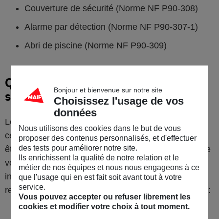
Couverture de sécurité (Norme NF P90‑308)
Alarme par détection (Norme NF P90‑307‑1)
Abri de piscine (Norme NF P90‑309)
Qui doit installer le dispositif de
Bonjour et bienvenue sur notre site
sécurité ?
Choisissez l'usage de vos
données
Le propriétaire de la piscine est tenu de respecter
Nous utilisons des cookies dans le but de vous
cette obligation légale. Le dispositif de sécurité peut
proposer des contenus personnalisés, et d'effectuer
des tests pour améliorer notre site.
être installé par vos soins ou par un professionnel de
Ils enrichissent la qualité de notre relation et le
votre choix, qu’il s’agisse du vendeur ou d’un
métier de nos équipes et nous nous engageons à ce
installateur agréé. Dans tous les cas, il doit vous
que l'usage qui en est fait soit avant tout à votre
service.
remettre une note technique d’information précisant :
Vous pouvez accepter ou refuser librement les
cookies et modifier votre choix à tout moment.
Les caractéristiques du dispositif ainsi que ses