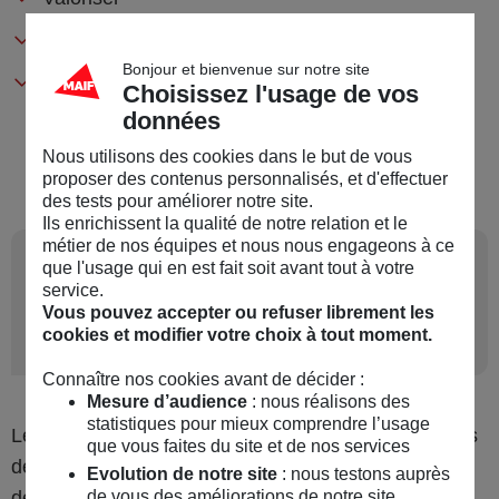
Récompenser l’engagement de chacun,
Bonjour et bienvenue sur notre site
Et informer régulièrement les adhérents de vos
Choisissez l'usage de vos
actions en cours et des projets à venir.
données
Nous utilisons des cookies dans le but de vous
proposer des contenus personnalisés, et d'effectuer
des tests pour améliorer notre site.
Ils enrichissent la qualité de notre relation et le
métier de nos équipes et nous nous engageons à ce
5
Bureau, conseil
que l'usage qui en est fait soit avant tout à votre
service.
d’administration : quelle
Vous pouvez accepter ou refuser librement les
organisation ?
cookies et modifier votre choix à tout moment.
Connaître nos cookies avant de décider :
Mesure d’audience
: nous réalisons des
statistiques pour mieux comprendre l’usage
Les fondateurs de l’association sont en théorie libres
que vous faites du site et de nos services
de définir l’organisation interne et le fonctionnement
Evolution de notre site
: nous testons auprès
de l’association. Il existe néanmoins des usages et
de vous des améliorations de notre site