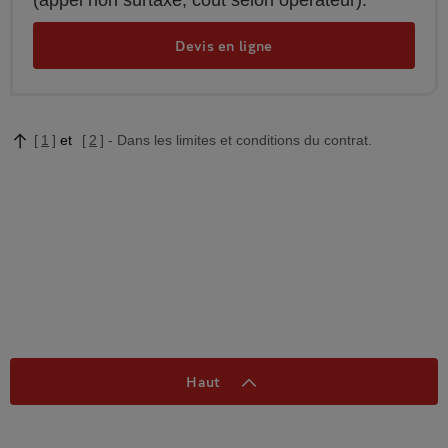
(appel non surtaxé, coût selon opérateur).
Devis en ligne
1
2
Dans les limites et conditions du contrat.
Haut