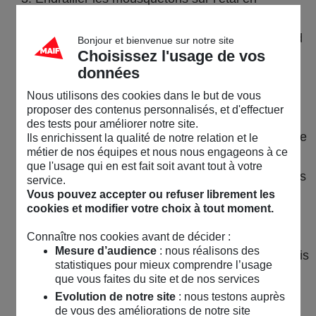
s’assurant qu’ils soient tous dans le bon sens.
Fixer chacune des deux écoutes avec un nœud
Bonjour et bienvenue sur notre site
Choisissez l'usage de vos
chaise sur le point d’écoute de la voile.
données
Ramener chaque écoute au cockpit en passant
Nous utilisons des cookies dans le but de vous
à l’extérieur des haubans, dans la poulie de
proposer des contenus personnalisés, et d'effectuer
chariot de génois et dans la poulie de renvoi
des tests pour améliorer notre site.
dans le cockpit. Faire un nœud de huit à chaque
Ils enrichissent la qualité de notre relation et le
métier de nos équipes et nous nous engageons à ce
extrémité.
que l'usage qui en est fait soit avant tout à votre
Sécuriser la voile d’avant sur les filières ou dans
service.
Vous pouvez accepter ou refuser librement les
son sac préalablement attaché à l’avant, puis
cookies et modifier votre choix à tout moment.
bloquer chaque écoute en la fixant sur son
taquet de cockpit.
Connaître nos cookies avant de décider :
Mesure d’audience
: nous réalisons des
Une fois hors du chenal, fixer la drisse de génois
statistiques pour mieux comprendre l’usage
par un nœud de chaise sur le point de drisse.
que vous faites du site et de nos services
Placer le bateau à une allure confortable pour
Evolution de notre site
: nous testons auprès
de vous des améliorations de notre site
hisser la voile de préférence au près bon plein