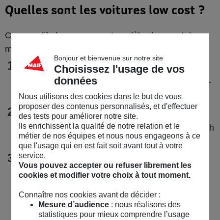
Quelles sont les voitures low cost ?
Comparatif : les marques et modèles low cost du
1
moment
:
Bonjour et bienvenue sur notre site
Dacia Sandero - Catégorie : citadine - Finition la
Choisissez l'usage de vos
données
moins chère : Essence 1.0 SCe 65 ch Essential -
Prix minimum : 12 990 €
Nous utilisons des cookies dans le but de vous
proposer des contenus personnalisés, et d'effectuer
Citroën C3 - Catégorie : citadine - Finition la
des tests pour améliorer notre site.
Ils enrichissent la qualité de notre relation et le
moins chère : YOU Essence 1.2 PureTech 100 ch
métier de nos équipes et nous nous engageons à ce
- Prix minimum : 15 750 €
que l'usage qui en est fait soit avant tout à votre
service.
Fiat Panda - Catégorie : citadine - Finition la
Vous pouvez accepter ou refuser librement les
moins chère : 1.0 Mild Hybrid 70 ch - Prix
cookies et modifier votre choix à tout moment.
minimum : 15 900 €
Connaître nos cookies avant de décider :
Mesure d’audience
: nous réalisons des
statistiques pour mieux comprendre l’usage