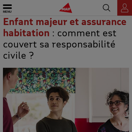
Accédez au mo
MAIF - Allez à l'accueil de maif.fr
Ouvrir le menu
Espace
personnel
Enfant majeur et assurance
habitation
: comment est
couvert sa responsabilité
civile ?