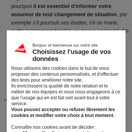
pourquoi
il est essentiel d'informer votre
assureur de tout changement de situation
, par
exemple s’il poursuit ses études, s'il se marie,
quitte le logement familial, ou trouve un travail. En
effet, la qualité d'assuré n'est pas seulement liée
Bonjour et bienvenue sur notre site
à la majorité, mais à de nombreux critères qui
Choisissez l'usage de vos
varient selon les contrats d'assurance habitation.
données
En prenant contact avec votre assureur, ce
Nous utilisons des cookies dans le but de vous
dernier pourra vérifier si votre enfant est bien
proposer des contenus personnalisés, et d'effectuer
des tests pour améliorer notre site.
couvert, et si besoin lui proposer un contrat
Ils enrichissent la qualité de notre relation et le
d'assurance adapté à sa nouvelle situation.
métier de nos équipes et nous nous engageons à ce
que l'usage qui en est fait soit avant tout à votre
Si votre enfant majeur quitte le foyer pour un
service.
stage ou un cycle d’étude dont la durée dépasse
Vous pouvez accepter ou refuser librement les
cookies et modifier votre choix à tout moment.
3 mois en France ou à l’étranger, informez votre
assureur pour savoir si cela n'entraîne pas une
Connaître nos cookies avant de décider :