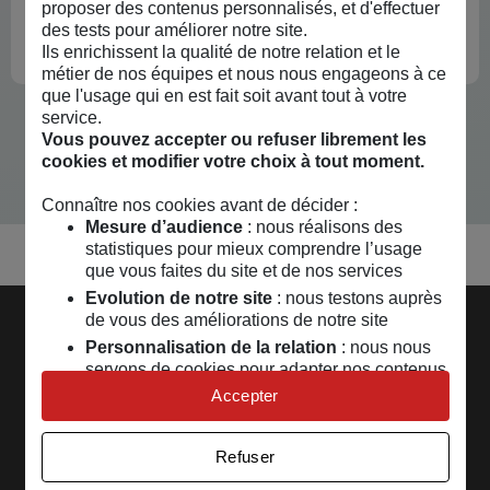
proposer des contenus personnalisés, et d'effectuer
Quelles sont les
solutions d’épargne pour
des tests pour améliorer notre site.
se constituer un apport financier
?
Ils enrichissent la qualité de notre relation et le
métier de nos équipes et nous nous engageons à ce
que l'usage qui en est fait soit avant tout à votre
service.
Vous pouvez accepter ou refuser librement les
cookies et modifier votre choix à tout moment.
Connaître nos cookies avant de décider :
Mesure d’audience
: nous réalisons des
statistiques pour mieux comprendre l’usage
que vous faites du site et de nos services
Evolution de notre site
: nous testons auprès
de vous des améliorations de notre site
Découvrir la MAIF
Personnalisation de la relation
: nous nous
servons de cookies pour adapter nos contenus
Pages les plus consultées
et personnaliser nos offres
Accepter
Univers publicitaire
: nous utilisons avec nos
Nos conseils
partenaires des cookies pour afficher des
Refuser
publicités personnalisées