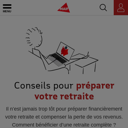
Accédez au mo
MAIF - Allez à l'accueil de maif.fr
Ouvrir le menu
Espace
personnel
Conseils pour
préparer
votre retraite
Il n’est jamais trop tôt pour préparer financièrement
votre retraite et compenser la perte de vos revenus.
Comment bénéficier d’une retraite complète ?