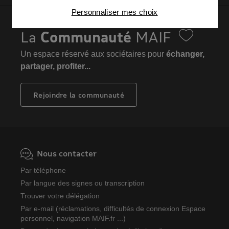
Connaître notre politique cookies et la liste de nos
Personnaliser mes choix
partenaires
La
Communauté
MAIF
Un espace réservé aux sociétaires pour
échanger,
partager, profiter...
Rejoindre la communauté
Nous contacter
Par téléphone
Par langue des signes ou transcription
Trouver votre délégation
Par e-mail (réclamations, difficultés de connexion Espace
personnel, navigation MAIF.fr ...)