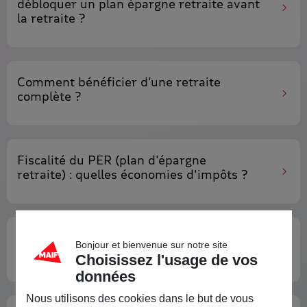
débloquer un plan épargne retraite
avant
la retraite ?
Comment bénéficier d'une
retraite
complète
?
Fiscalité du PER (plan d'épargne
retraite)
: quelles économies d'impôts ?
Quels sont les
transferts proposés par le
Bonjour et bienvenue sur notre site
PER
?
Choisissez l'usage de vos
données
Nous utilisons des cookies dans le but de vous