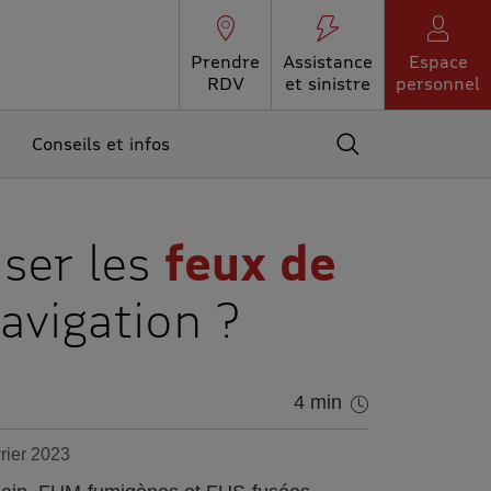
Prendre
Assistance
Espace
RDV
et sinistre
personnel
Conseils et infos
Accédez au moteur 
ser les
feux de
avigation ?
4 min
vrier 2023