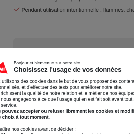
Pendant utilisation intentionnelle : flammes, ch
3
Comment doivent-ils 
Bonjour et bienvenue sur notre site
Choisissez l'usage de vos données
 utilisons des cookies dans le but de vous proposer des conten
Il est important de s’assurer que ces équipements
nnalisés, et d'effectuer des tests pour améliorer notre site.
nrichissent la qualité de notre relation et le métier de nos équipe
recommandées durant leur période de validité (cf n
nous engageons à ce que l'usage qui en est fait soit avant tout 
 service.
Ce sont des produits stables dans les conditions
 pouvez accepter ou refuser librement les cookies et modif
Pour la sécurité maritime en général (la vôtre et ce
e choix à tout moment.
d'engin sans qu'un besoin de secours ou d'assistance
aître nos cookies avant de décider :