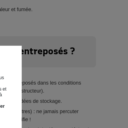
aleur et fumée.
être entreposés ?
us
 sont entreposés dans les conditions
s et
otice constructeur).
à
 recommandées de stockage.
ier
lle des autres) : ne jamais percuter
 le justifie !