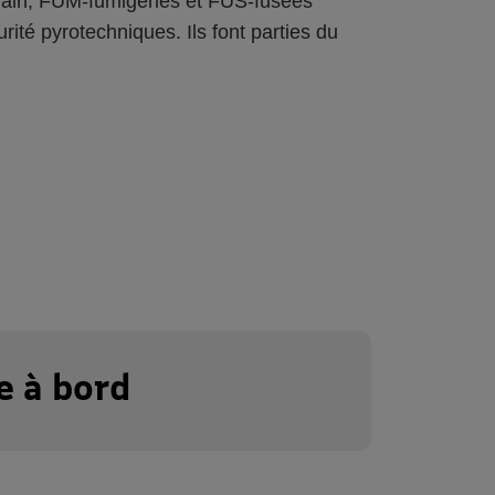
main, FUM-fumigènes et FUS-fusées
rité pyrotechniques. Ils font parties du
e à bord