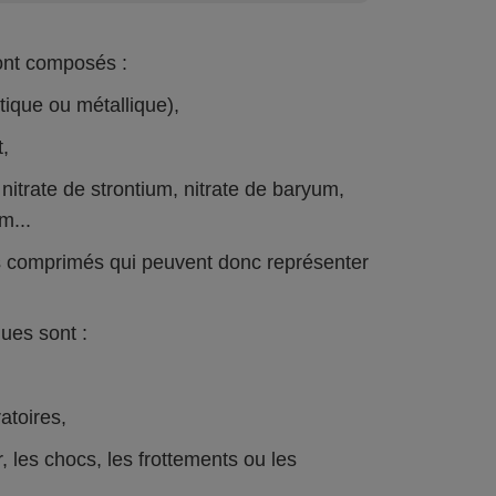
ont composés :
tique ou métallique),
,
trate de strontium, nitrate de baryum,
m...
s comprimés qui peuvent donc représenter
ques sont :
ratoires,
, les chocs, les frottements ou les