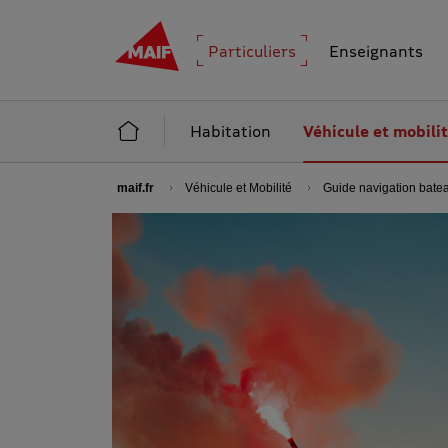
MAIF - Allez à l'accueil de maif.fr
Particuliers
Enseignants
Accueil Particuliers
Habitation
Véhicule et mobili
maif.fr
Véhicule et Mobilité
Guide navigation bate