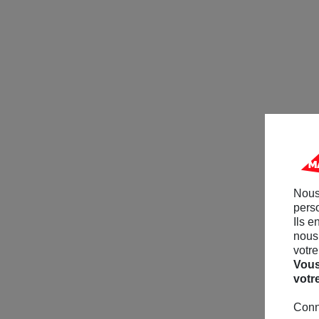
Nous
perso
Ils e
nous 
votre
Vous
votr
Conn