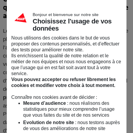
quelle incidence sur votre assurance
auto ?
Bonjour et bienvenue sur notre site
Choisissez l'usage de vos
données
Le fait que la carte grise de votre véhicule mentionne
Nous utilisons des cookies dans le but de vous
plusieurs titulaires n’a pas d’incidence sur
proposer des contenus personnalisés, et d'effectuer
l’assurance. Il importe en revanche de savoir qui
des tests pour améliorer notre site.
conduit et combien de personnes conduisent le
Ils enrichissent la qualité de notre relation et le
métier de nos équipes et nous nous engageons à ce
véhicule. Si les cotitulaires de la carte grise
que l'usage qui en est fait soit avant tout à votre
conduisent le véhicule, la plupart des contrats
service.
Vous pouvez accepter ou refuser librement les
d’assurance auto permettent au conducteur principal
cookies et modifier votre choix à tout moment.
de
désigner d’autres personnes susceptibles de
prendre le volant du véhicule
: conjoint, enfant,
Connaître nos cookies avant de décider :
Mesure d’audience
: nous réalisons des
ascendant, voire même un colocataire.
statistiques pour mieux comprendre l’usage
Pour savoir
qui peut conduire votre voiture
regardez
que vous faites du site et de nos services
dans les conditions particulières de votre contrat
Evolution de notre site
: nous testons auprès
de vous des améliorations de notre site
d’assurance. Vous y trouverez les conducteurs