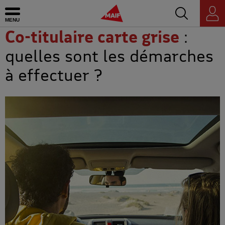
Accédez au mo
MAIF - Allez à l'accueil de maif.fr
Ouvrir le menu
Espace
personnel
Co-titulaire carte grise
:
quelles sont les démarches
à effectuer ?