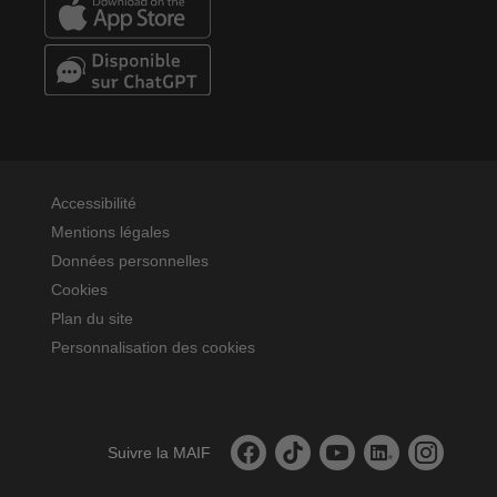
Accessibilité
Mentions légales
Données personnelles
Cookies
Plan du site
Personnalisation des cookies
La MAIF sur facebook
La MAIF sur tiktok
La MAIF sur youtube
La MAIF sur linked
La MAIF sur
Suivre la MAIF