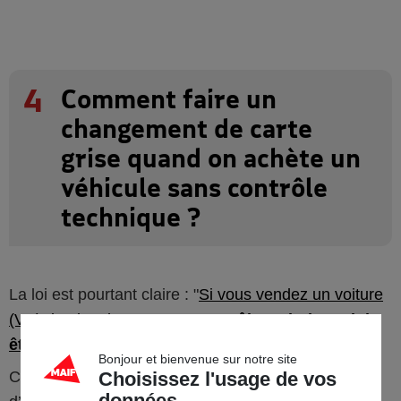
4
Comment faire un
changement de carte
grise quand on achète un
véhicule sans contrôle
technique ?
La loi est pourtant claire : "
Si vous vendez un voiture
(VP) de plus de 4 ans,
un contrôle technique doit
être fait.
"
Bonjour et bienvenue sur notre site
Choisissez l'usage de vos
Cependant, si vous acceptez d'acheter un véhicule
données