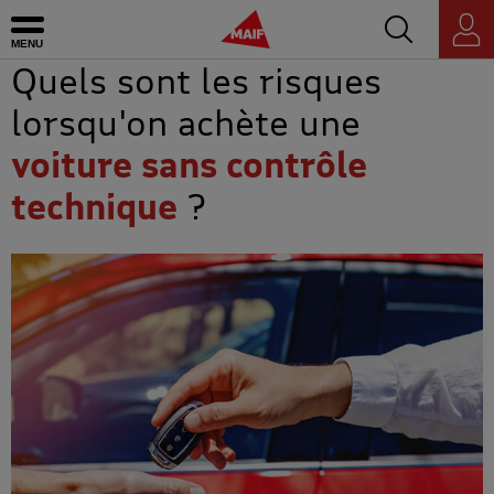
Accédez au mo
MAIF - Allez à l'accueil de maif.fr
Ouvrir le menu
Espace
personnel
Quels sont les risques
lorsqu'on achète une
voiture sans contrôle
technique
?