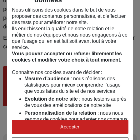
d’occasion sans contrôle technique, vous devrez,
pour l'immatriculer et pouvoir circuler en France,
Nous utilisons des cookies dans le but de vous
proposer des contenus personnalisés, et d'effectuer
passer la visite afin de pouvoir faire le changement
des tests pour améliorer notre site.
de titulaire sur la carte grise.
Ils enrichissent la qualité de notre relation et le
métier de nos équipes et nous nous engageons à ce
En cas de souci majeur, vous pourrez vous retourner
que l'usage qui en est fait soit avant tout à votre
contre le vendeur.
service.
Vous pouvez accepter ou refuser librement les
cookies et modifier votre choix à tout moment.
C’est pourquoi, si vous êtes un
Connaître nos cookies avant de décider :
Mesure d’audience
: nous réalisons des
particulier, il est aussi bien déconseillé
statistiques pour mieux comprendre l’usage
de vendre que d'acheter une voiture
que vous faites du site et de nos services
Evolution de notre site
: nous testons auprès
sans contrôle technique.
de vous des améliorations de notre site
Personnalisation de la relation
: nous nous
servons de cookies pour adapter nos contenus
et personnaliser nos offres
Accepter
Univers publicitaire
: nous utilisons avec nos
partenaires des cookies pour afficher des