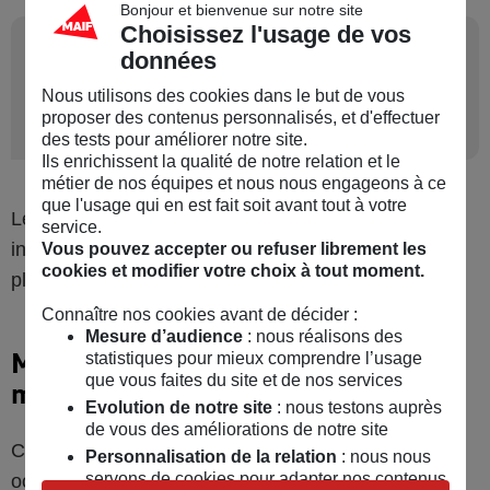
Bonjour et bienvenue sur notre site
Choisissez l'usage de vos
5
Habitations secondaires
données
et gel, comment s'y
Nous utilisons des cookies dans le but de vous
prendre ?
proposer des contenus personnalisés, et d'effectuer
des tests pour améliorer notre site.
Ils enrichissent la qualité de notre relation et le
métier de nos équipes et nous nous engageons à ce
que l'usage qui en est fait soit avant tout à votre
Le gel s’installe plus facilement dans une maison
service.
inhabitée ! Pour éviter les mauvaises surprises,
Vous pouvez accepter ou refuser librement les
cookies et modifier votre choix à tout moment.
plusieurs solutions :
Connaître nos cookies avant de décider :
Mesure d’audience
: nous réalisons des
Maintenir une température
statistiques pour mieux comprendre l’usage
que vous faites du site et de nos services
minimale dans votre tuyauterie
Evolution de notre site
: nous testons auprès
de vous des améliorations de notre site
Cela permet d'éviter le gel et les dégâts qu'il peut
Personnalisation de la relation
: nous nous
servons de cookies pour adapter nos contenus
occasionner. Une très bonne isolation ou des tubes