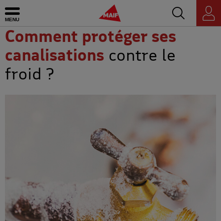
Accédez au mo
MAIF - Allez à l'accueil de maif.fr
Ouvrir le menu
Espace
personnel
Comment protéger ses
canalisations
contre le
froid ?