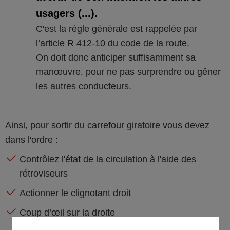
usagers (...).
C'est la règle générale est rappelée par
l’article R 412-10 du code de la route.
On doit donc anticiper suffisamment sa
manœuvre, pour ne pas surprendre ou gêner
les autres conducteurs.
Ainsi, pour sortir du carrefour giratoire vous devez
dans l'ordre :
Contrôlez l'état de la circulation à l'aide des
rétroviseurs
Actionner le clignotant droit
Coup d’œil sur la droite