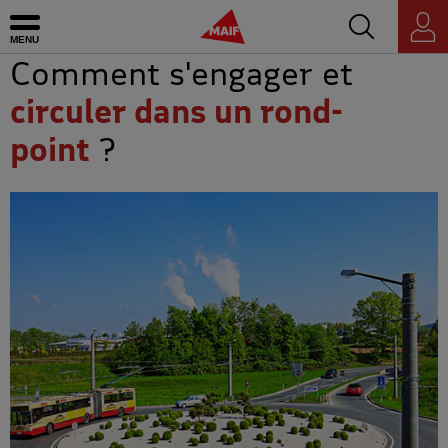
Accédez au mo
MAIF - Allez à l'accueil de maif.fr
Ouvrir le menu
Espace
personnel
Comment s'engager et
circuler dans un rond-
point
?