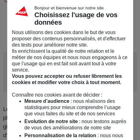
Dernier coup d’œil dans l’angle mort à droite (un
Bonjour et bienvenue sur notre site
deux-roues ou un chauffard s’est peut-être
Choisissez l'usage de vos
présenté dans l’intervalle).
données
Nous utilisons des cookies dans le but de vous
proposer des contenus personnalisés, et d'effectuer
des tests pour améliorer notre site.
Ils enrichissent la qualité de notre relation et le
métier de nos équipes et nous nous engageons à ce
3
Cycliste, comment circuler
que l'usage qui en est fait soit avant tout à votre
sur un carrefour
service.
Vous pouvez accepter ou refuser librement les
giratoire ?
cookies et modifier votre choix à tout moment.
Connaître nos cookies avant de décider :
Mesure d’audience
: nous réalisons des
statistiques pour mieux comprendre l’usage
Les conducteurs de deux-roues sont les victimes les
que vous faites du site et de nos services
plus fréquentes des accidents sur les carrefours
Evolution de notre site
: nous testons auprès
giratoires. Cela s’explique souvent par le défaut
de vous des améliorations de notre site
d'attention des automobilistes et le profil de la
Personnalisation de la relation
: nous nous