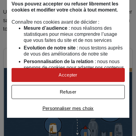
Vous pouvez accepter ou refuser librement les
cookies et modifier votre choix à tout moment.
Une fois le bateau positionné dans la place, l’équipier
saute sur le ponton avec l’amarre « claire » et fait un
Connaître nos cookies avant de décider :
Mesure d’audience
: nous réalisons des
tour mort avant le nœud de taquet.
statistiques pour mieux comprendre l’usage
que vous faites du site et de nos services
Evolution de notre site
: nous testons auprès
de vous des améliorations de notre site
Sécurité plan d'eau
Personnalisation de la relation
: nous nous
servons de cookies pour adapter nos contenus
et personnaliser nos offres
Accepter
Univers publicitaire
: nous utilisons avec nos
partenaires des cookies pour afficher des
Refuser
publicités personnalisées
Connaître notre politique cookies et la liste de nos
Personnaliser mes choix
partenaires