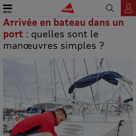
Accédez au mo
MAIF - Allez à l'accueil de maif.fr
Ouvrir le menu
Espace
personnel
Arrivée en bateau dans un
port
: quelles sont le
manœuvres simples ?