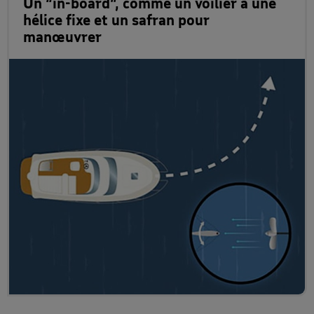
Un “in-board”, comme un voilier a une
hélice fixe et un safran pour
manœuvrer