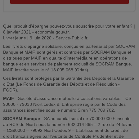
Quel produit d’épargne pouvez-vous souscrire pour votre enfant ?
|
8 janvier 2021 - economie.gouv.fr.
Livret jeune
| 9 juin 2020 - Service-Public.fr.
Les livrets d’épargne solidaire, conçus en partenariat par SOCRAM
Banque et MAIF, sont gérés et contrôlés par SOCRAM Banque et
distribués par MAIF en qualité d’intermédiaire en opérations de
banque et en services de paiement exclusif de SOCRAM Banque.
MAIF inscrite sous le n° 13 005 068 (
Orias
).
Ces livrets sont protégés par la Garantie des Dépôts et la Garantie
d’État (
Le Fonds de Garantie des Dépôts et de Résolution -
FGDR
).
MAIF
- Société d’assurance mutuelle à cotisations variables – CS
90000 - 79038 Niort cedex 9. Entreprise régie par le Code des
assurances identifiée sous le numéro Siren 775 709 702.
SOCRAM Banque
- SA au capital social de 70 000 000 € inscrite
au RCS de Niort sous le numéro 682 014 865 – 2 rue du 24 février
– CS90000 – 79092 Niort Cedex 9 – Établissement de crédit de
droit français agréé par l’Autorité de Contrôle Prudentiel et de