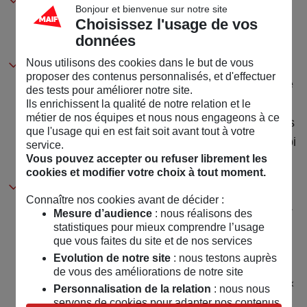
Gérer un budget
: apprenez à votre enfant à
Bonjour et bienvenue sur notre site
anticiper la répartition des sommes par type de
Choisissez l'usage de vos
dépenses (logement, alimentation, loisirs…).
données
Nous utilisons des cookies dans le but de vous
« Mettre de côté »
: l’un des meilleurs réflexes
proposer des contenus personnalisés, et d'effectuer
consiste à apprendre à votre enfant l’habitude de
des tests pour améliorer notre site.
mettre de côté une partie de son argent. Cela
Ils enrichissent la qualité de notre relation et le
métier de nos équipes et nous nous engageons à ce
concerne aussi bien son argent de poche que les
que l'usage qui en est fait soit avant tout à votre
premières sommes gagnées à l’issue d’un emploi
service.
Vous pouvez accepter ou refuser librement les
saisonnier par exemple.
cookies et modifier votre choix à tout moment.
Anticiper l’imprévu
: en grandissant, votre
Connaître nos cookies avant de décider :
enfant pourra lui aussi être confronté à l’imprévu.
Mesure d’audience
: nous réalisons des
Pour y faire face, garder une somme d’argent en
statistiques pour mieux comprendre l’usage
que vous faites du site et de nos services
réserve est la meilleure des solutions. Vous
Evolution de notre site
: nous testons auprès
pouvez donc sensibiliser votre enfant à
de vous des améliorations de notre site
l’importance de cette
épargne de précaution
ou «
Personnalisation de la relation
: nous nous
matelas de sécurité ».
servons de cookies pour adapter nos contenus