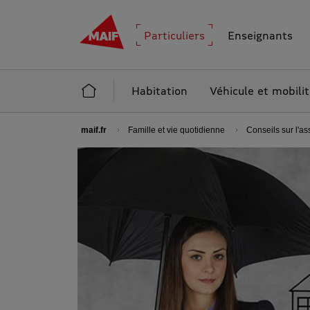
MAIF - Allez à l'accueil de maif.fr
Particuliers
Enseignants
Accueil Particuliers
Habitation
Véhicule et mobili
maif.fr
Famille et vie quotidienne
Conseils sur l'a