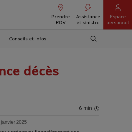
Prendre
Assistance
Espace
RDV
et sinistre
personnel
Conseils et infos
Accédez au moteur 
nce décès
6 min
 janvier 2025