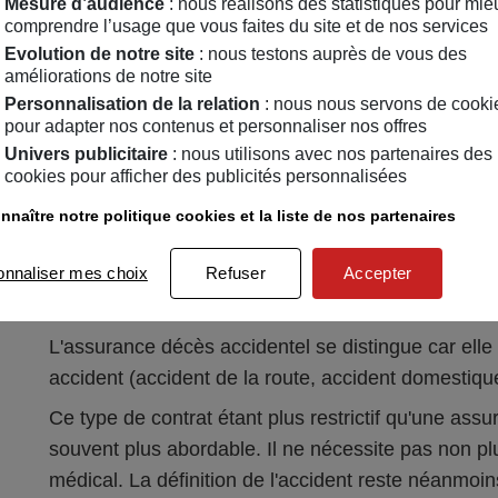
Mesure d’audience
: nous réalisons des statistiques pour mie
comprendre l’usage que vous faites du site et de nos services
Assurance décès toutes cause
Evolution de notre site
: nous testons auprès de vous des
améliorations de notre site
Personnalisation de la relation
: nous nous servons de cooki
Une assurance décès toutes causes est une assur
pour adapter nos contenus et personnaliser nos offres
risque de décès suite à une maladie ou un acciden
Univers publicitaire
: nous utilisons avec nos partenaires des
garanties la perte totale et irréversible d'autono
cookies pour afficher des publicités personnalisées
verser une somme en cas de survenance d'une ma
nnaître notre politique cookies et la liste de nos partenaires
onnaliser mes choix
Refuser
Accepter
Assurance décès accidentel
L'assurance décès accidentel se distingue car elle
accident (accident de la route, accident domestique
Ce type de contrat étant plus restrictif qu'une ass
souvent plus abordable. Il ne nécessite pas non pl
médical. La définition de l'accident reste néanmoi