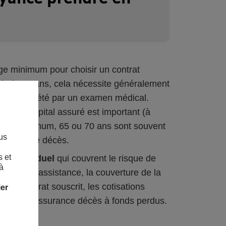
’âge minimum pour choisir un contrat
tir de 50 ans, cela nécessite généralement
être complété par un examen médical.
ue le capital assuré est important (à
’âge maximum, 65 ou 70 ans sont souvent
us
 assurance décès.
s et
ce individuel
qui couvrent le risque de
à
l'autre (l'assistance, la couverture de la
e de contrat souscrit, les cotisations
ier
appelle l’assurance décès à fonds perdus.
.