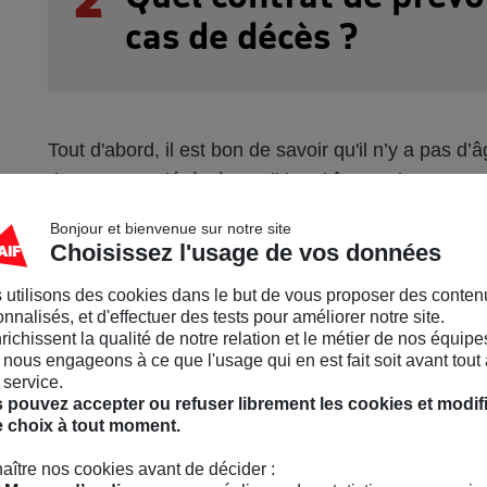
cas de décès ?
Tout d'abord, il est bon de savoir qu'il n’y a pas d
d’assurance décès à condition d’être majeur. A par
de
remplir un questionnaire de santé
, pouvant 
Bonjour et bienvenue sur notre site
Cette procédure est même quasi-systématique lorsq
Choisissez l'usage de vos données
partir de 100 000 euros notamment). En termes d
 utilisons des cookies dans le but de vous proposer des conten
considérés comme des limites pour souscrire une
nnalisés, et d'effectuer des tests pour améliorer notre site.
nrichissent la qualité de notre relation et le métier de nos équipe
Il existe plusieurs
types de contrats de prévoyan
nous engageons à ce que l'usage qui en est fait soit avant tout 
décès. Les garanties peuvent différer d'un contrat à 
 service.
maladie grave, les exclusions...) Peu importe le typ
 pouvez accepter ou refuser librement les cookies et modif
e choix à tout moment.
versées ne sont pas récupérables. C’est ce qu’on 
On vous résume deux types de contrats principaux
aître nos cookies avant de décider :