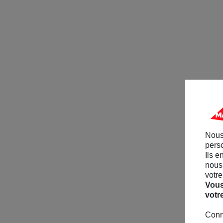
Nous
perso
Ils e
nous 
votre
Vous
votr
Conn