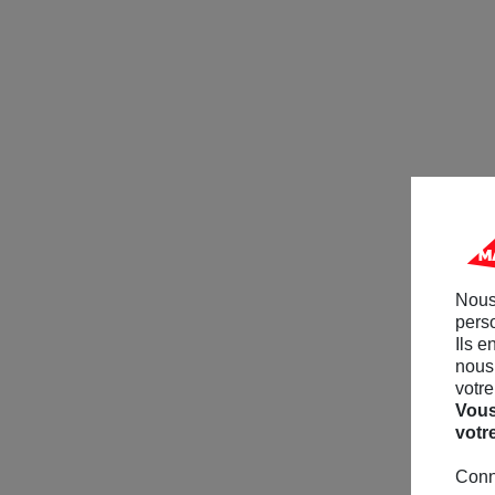
Nous
perso
Ils e
nous 
votre
Vous
votr
Conn