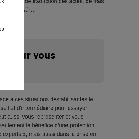
ntuels frais de traduction des actes, de frais
ux
vocat bien sûr…
es
ue pour vous
ige
ace à ces situations déstabilisantes le
seil et d’intermédiaire pour essayer
 peut aussi vous représenter et vous
seulement le bénéfice d’une protection
experts », mais aussi dans la prise en