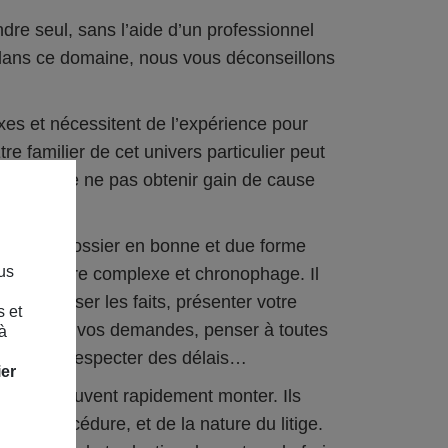
dre seul, sans l’aide d’un professionnel
 dans ce domaine, nous vous déconseillons
xes et nécessitent de l’expérience pour
re familier de cet univers particulier peut
ommage de ne pas obtenir gain de cause
nter un dossier en bonne et due forme
us
he peut être complexe et chronophage. Il
our exposer les faits, présenter votre
s et
ivations et vos demandes, penser à toutes
à
umentaire, respecter des délais…
ier
esquels peuvent rapidement monter. Ils
 de la procédure, et de la nature du litige.