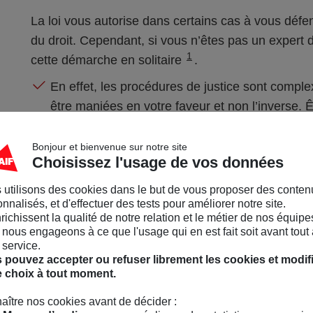
La loi vous autorise dans certains cas à vous défen
du droit. Cependant, si vous n’êtes pas un expert
1
cette démarche en solitaire
.
En effet, les procédures de justice sont comple
être maniées en votre faveur et non l’inverse. Êt
augmenter vos chances de succès. Il serait d
pour des erreurs techniques.
Bonjour et bienvenue sur notre site
Choisissez l'usage de vos données
Le poids des démarches à effectuer pour prése
 utilisons des cookies dans le but de vous proposer des conten
devant le tribunal n’est pas anodin. La démarc
nnalisés, et d'effectuer des tests pour améliorer notre site.
faut non seulement suivre des règles précises p
nrichissent la qualité de notre relation et le métier de nos équipe
point de vue sur la situation, exprimer vos mot
nous engageons à ce que l'usage qui en est fait soit avant tout 
 service.
les pièces justificatives pour étayer votre arg
 pouvez accepter ou refuser librement les cookies et modif
e choix à tout moment.
Par ailleurs, vous aurez des frais à assumer, l
varient en fonction de la juridiction, de la durée
aître nos cookies avant de décider :