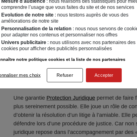
Il s’agit de frais d’assignation en justice, d’éve
Mesure d’audience
: nous réalisons des statistiques pour mie
comprendre l’usage que vous faites du site et de nos services
d’huissiers de justice, de témoins, de frais d’a
Evolution de notre site
: nous testons auprès de vous des
améliorations de notre site
Personnalisation de la relation
: nous nous servons de cooki
pour adapter nos contenus et personnaliser nos offres
Univers publicitaire
: nous utilisons avec nos partenaires des
cookies pour afficher des publicités personnalisées
3
La Protection Juridiq
nnaître notre politique cookies et la liste de nos partenaires
protéger en cas de lit
onnaliser mes choix
Refuser
Accepter
Une garantie
Protection Juridique
permet de faire f
plus sereinement possible. Elle joue un rôle de con
d’obtenir la résolution d’un litige à l’amiable. Elle
défendre lors d’une procédure de justice. Car non 
juridique repose dans l’accompagnement par des « 