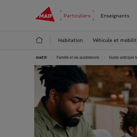
MAIF - Allez à l'accueil de maif.fr
Particuliers
Enseignants
Accueil Particuliers
Habitation
Véhicule et mobili
maif.fr
Famille et vie quotidienne
Guide anticiper l