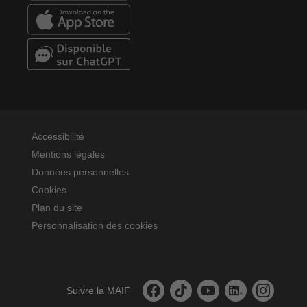
Accessibilité
Mentions légales
Données personnelles
Cookies
Plan du site
Personnalisation des cookies
La MAIF sur facebook
La MAIF sur tiktok
La MAIF sur youtube
La MAIF sur linked
La MAIF sur
Suivre la MAIF