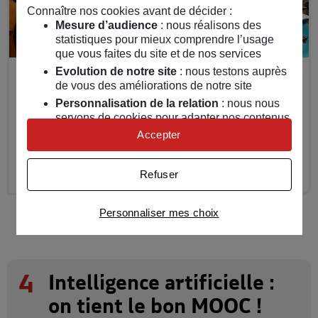
Connaître nos cookies avant de décider :
Mesure d’audience
: nous réalisons des
statistiques pour mieux comprendre l’usage
que vous faites du site et de nos services
Evolution de notre site
: nous testons auprès
Acteur majeur de la formation des enseignants,
de vous des améliorations de notre site
le réseau Canopé a multiplié les formations à
Personnalisation de la relation
: nous nous
l'Intelligence artificielle depuis le « choc
servons de cookies pour adapter nos contenus
ChatGPT » (l’accès à la version gratuite de cet
et personnaliser nos offres
Accepter
agent conversationnel en novembre 2022).
Univers publicitaire
: nous utilisons avec nos
Crédits : Radio France - Béatrice Dugué
partenaires des cookies pour afficher des
Refuser
publicités personnalisées
Connaître notre politique cookies et la liste de nos
Personnaliser mes choix
partenaires
4
Intelligence artificielle :
on tient le bon MOOC !