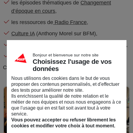
les épisodes thématiques de
Changement
d’époque en cours
,
les ressources de
Radio France
,
Culture IA
(Anthony Morel sur BFM),
Ex Machina
(Dauphine aussi dans votre casque),
Bonjour et bienvenue sur notre site
l
es trois saisons de Data Driven 101
.
Choisissez l'usage de vos
Comptez plusieurs marathons pour tout écouter !
données
Nous utilisons des cookies dans le but de vous
proposer des contenus personnalisés, et d'effectuer
des tests pour améliorer notre site.
Ils enrichissent la qualité de notre relation et le
métier de nos équipes et nous nous engageons à ce
que l'usage qui en est fait soit avant tout à votre
service.
Vous pouvez accepter ou refuser librement les
cookies et modifier votre choix à tout moment.