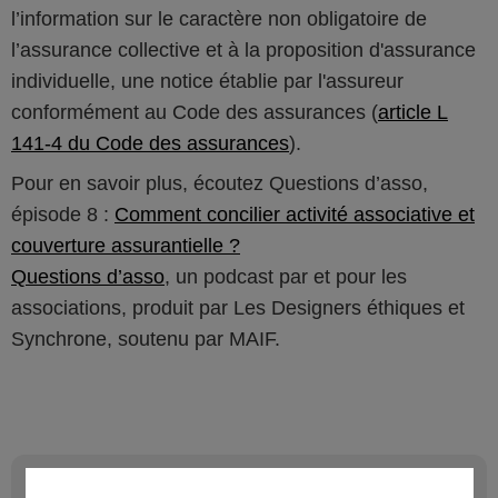
l’information sur le caractère non obligatoire de
l’assurance collective et à la proposition d'assurance
individuelle, une notice établie par l'assureur
conformément au Code des assurances (
article L
141-4 du Code des assurances
).
Pour en savoir plus, écoutez Questions d’asso,
épisode 8 :
Comment concilier activité associative et
couverture assurantielle ?
Questions d’asso
, un podcast par et pour les
associations, produit par Les Designers éthiques et
Synchrone, soutenu par MAIF.
7
Code du sport et