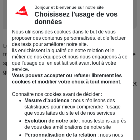
convention collective
Bonjour et bienvenue sur notre site
Choisissez l'usage de vos
nationale du sport
données
Nous utilisons des cookies dans le but de vous
proposer des contenus personnalisés, et d'effectuer
des tests pour améliorer notre site.
Les règles concernant les associations sportives se
Ils enrichissent la qualité de notre relation et le
trouvent dans le Code du sport, que tout responsable
métier de nos équipes et nous nous engageons à ce
sportif se doit de connaître. Il est structuré en quatre
que l'usage qui en est fait soit avant tout à votre
service.
grandes parties :
Vous pouvez accepter ou refuser librement les
cookies et modifier votre choix à tout moment.
Livre 1 : "Organisation des activités physiques et
sportives",
Connaître nos cookies avant de décider :
Mesure d’audience
: nous réalisons des
Livre 2 : "Acteurs du sport",
statistiques pour mieux comprendre l’usage
que vous faites du site et de nos services
Livre 3 : "Pratique sportive",
Evolution de notre site
: nous testons auprès
de vous des améliorations de notre site
Livre 4 : "Dispositions diverses".
Personnalisation de la relation
: nous nous