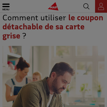
Accédez au mo
MAIF - Allez à l'accueil de maif.fr
Ouvrir le menu
Espace
personnel
Comment utiliser
le coupon
détachable de sa carte
grise
?