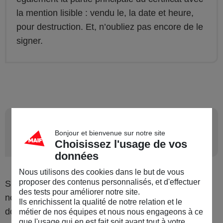
la mention lisible : vendu le, la date et heure,
pour destruction. Et, n’oubliez pas encore de le
signer.
5
Et, s’il n’y a pas de coupon
Bonjour et bienvenue sur notre site
détachable ?
Choisissez l'usage de vos
données
Nous utilisons des cookies dans le but de vous
proposer des contenus personnalisés, et d'effectuer
S'il n'y a
pas de coupon détachable
, le cas
des tests pour améliorer notre site.
notamment
pour les véhicules les plus anciens
,
Ils enrichissent la qualité de notre relation et le
dotés des anciennes plaques et modèles de carte
métier de nos équipes et nous nous engageons à ce
que l'usage qui en est fait soit avant tout à votre