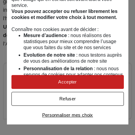
grise, le vendeur devra
barrer la carte grise
et
service.
indiquer la mention : vendu le ou cédé le suivie de
Vous pouvez accepter ou refuser librement les
cookies et modifier votre choix à tout moment.
l'heure, la date et sa signature.
Un original qui servira à l’acquéreur lors de ses
Connaître nos cookies avant de décider :
démarches
, effectuées en ligne sur le site de
Mesure d’audience
: nous réalisons des
statistiques pour mieux comprendre l’usage
l’ANTS, ou via un prestataire habilité.
que vous faites du site et de nos services
Evolution de notre site
: nous testons auprès
de vous des améliorations de notre site
Personnalisation de la relation
: nous nous
servons de cookies pour adapter nos contenus
Attention !
et personnaliser nos offres
Accepter
Vous ne serez alors pas autorisé à circuler avec
Univers publicitaire
: nous utilisons avec nos
partenaires des cookies pour afficher des
votre véhicule avant de recevoir votre certificat
Refuser
publicités personnalisées
d’immatriculation définitif.
Connaître notre politique cookies et la liste de nos
Personnaliser mes choix
partenaires