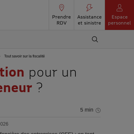
Prendre
Assistance
Espace
RDV
et sinistre
personnel
Accédez au moteur 
Tout savoir sur la fiscalité
tion
pour un
eneur
?
5 min
2026