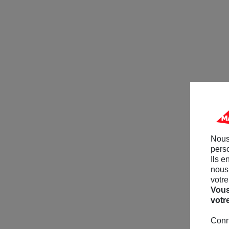
Nous
perso
Ils e
nous 
votre
Vous
votr
Conn