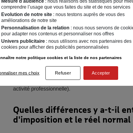
2
Mesure d’audience
: nous réalisons des statistiques pour mie
Vous êtes travailleur
comprendre l’usage que vous faites du site et de nos services
régime fiscal choisir ?
Evolution de notre site
: nous testons auprès de vous des
améliorations de notre site
Personnalisation de la relation
: nous nous servons de cooki
pour adapter nos contenus et personnaliser nos offres
Univers publicitaire
: nous utilisons avec nos partenaires des
Si votre chiffre d’affaires ou vos recettes sont sup
cookies pour afficher des publicités personnalisées
entreprise (ou sur option de votre part), vous sere
nnaître notre politique cookies et la liste de nos partenaires
Ce qui implique que vous devrez déposer un bilan
entreprises (SIE) du lieu de situation de votre acti
onnaliser mes choix
Refuser
Accepter
(chiffre d’affaires ou recettes, diminué des charge
activité professionnelle).
Quelles différences y a-t-il en
d'imposition et le réel normal