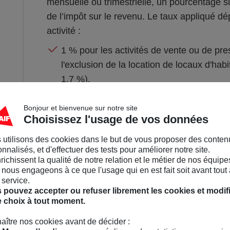
mensuelle ou trimestrielle, un pourcentage s
de l’impôt sur le revenu. Le taux appliqué dé
activité :
1 % pour les activités de vente ou de pr
l'exclusion de la location de locaux d'hab
1,7 %),
1,7 % pour les activités de prestations d
Bonjour et bienvenue sur notre site
industriels et commerciaux (BIC),
Choisissez l'usage de vos données
2,2 % pour les activités de prestations de 
 utilisons des cookies dans le but de vous proposer des conten
relevant des bénéfices non commerciaux
nnalisés, et d'effectuer des tests pour améliorer notre site.
nrichissent la qualité de notre relation et le métier de nos équipe
nous engageons à ce que l'usage qui en est fait soit avant tout 
 service.
 pouvez accepter ou refuser librement les cookies et modif
e choix à tout moment.
aître nos cookies avant de décider :