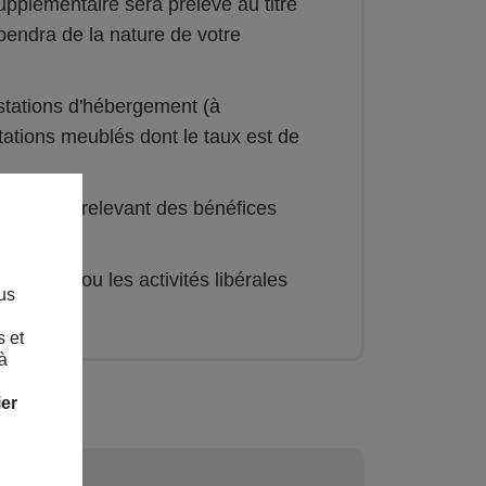
upplémentaire sera prélevé au titre
pendra de la nature de votre
estations d'hébergement (à
itations meublés dont le taux est de
e services relevant des bénéfices
services ou les activités libérales
us
 (BNC).
s et
à
ier