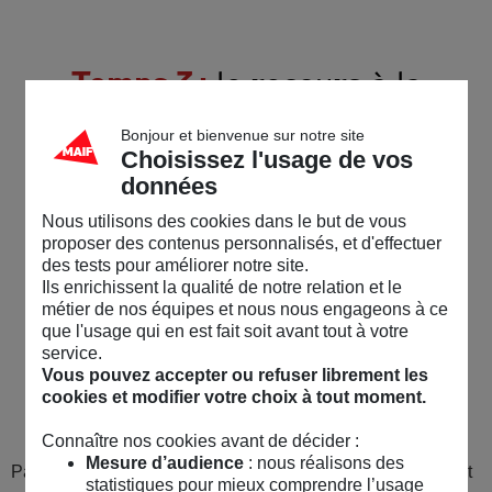
Temps 3 :
le recours à la
Médiation de l’assurance
Bonjour et bienvenue sur notre site
Choisissez l'usage de vos
données
Nous utilisons des cookies dans le but de vous
proposer des contenus personnalisés, et d'effectuer
des tests pour améliorer notre site.
Ils enrichissent la qualité de notre relation et le
métier de nos équipes et nous nous engageons à ce
que l'usage qui en est fait soit avant tout à votre
service.
Vous pouvez accepter ou refuser librement les
cookies et modifier votre choix à tout moment.
Connaître nos cookies avant de décider :
Mesure d’audience
: nous réalisons des
Passé le délai de 2 mois, si notre réponse ne vous convient
statistiques pour mieux comprendre l’usage