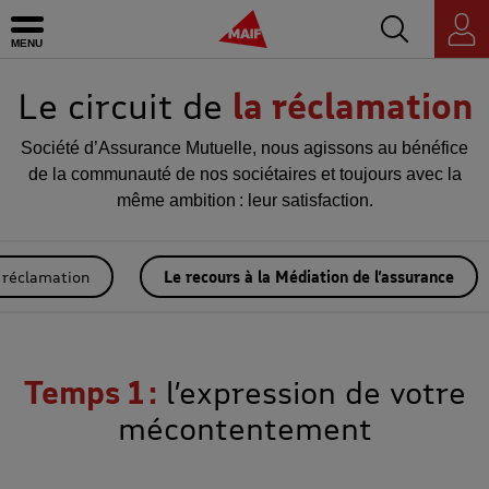
Accédez au mo
MAIF - Allez à l'accueil de maif.fr
Ouvrir le menu
Espace
personnel
Le circuit de
la réclamation
Société d’Assurance Mutuelle, nous agissons au bénéfice
de la communauté de nos sociétaires et toujours avec la
même ambition : leur satisfaction.
 réclamation
Le recours à la Médiation de l’assurance
Temps 1 :
l’expression de votre
mécontentement