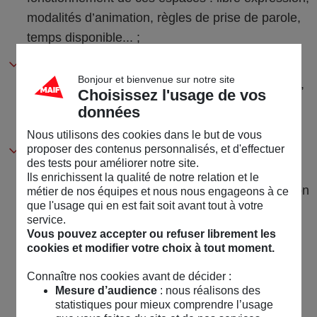
modalités d’animation, règles de prise de parole,
temps disponible... ;
Formaliser la démarche QVCT
en proposant
Bonjour et bienvenue sur notre site
une feuille de route qui définit les objectifs précis,
Choisissez l'usage de vos
et que chacun peut amender en proposant des
données
actions et des changements d'organisation ;
Nous utilisons des cookies dans le but de vous
proposer des contenus personnalisés, et d'effectuer
S’appuyer sur la prévention primaire des
des tests pour améliorer notre site.
risques physiques et psychosociaux
Ils enrichissent la qualité de notre relation et le
(répertoriés dans le document unique d’évaluation
métier de nos équipes et nous nous engageons à ce
que l'usage qui en est fait soit avant tout à votre
des risques -
DUERP
) et sur les données déjà
service.
disponibles pour identifier les sujets à traiter ou
Vous pouvez accepter ou refuser librement les
cookies et modifier votre choix à tout moment.
les expérimentations à mener (actions réalisées
ou prévues, échanges en
CSE
, diagnostics,
Connaître nos cookies avant de décider :
remontées du terrain, mise en place d'un
Mesure d’audience
: nous réalisons des
statistiques pour mieux comprendre l’usage
questionnaire...) ;