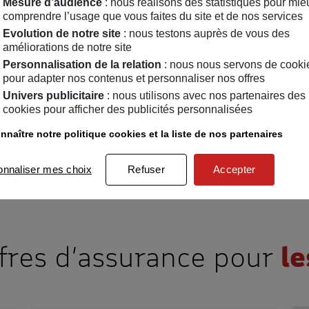
Mesure d’audience
: nous réalisons des statistiques pour mie
Vous avez des questions ?
comprendre l’usage que vous faites du site et de nos services
Evolution de notre site
: nous testons auprès de vous des
Nos conseillers spécialisés sont à votre écoute au
09 78 97 98 
améliorations de notre site
opérateur. Du lundi au vendredi de 8h30 à 18h, horaires métropo
Personnalisation de la relation
: nous nous servons de cooki
pour adapter nos contenus et personnaliser nos offres
Être rappelé par un conseiller
Univers publicitaire
: nous utilisons avec nos partenaires des
cookies pour afficher des publicités personnalisées
nnaître notre politique cookies et la liste de nos partenaires
onnaliser mes choix
Refuser
Accepter
ffres d’assurance pour
le