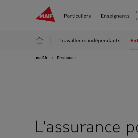
MAIF - Allez à l'accueil de maif.fr
Particuliers
Enseignants
Accueil Professionnels
Travailleurs indépendants
Ent
maif.fr
Restaurants
L’assurance p