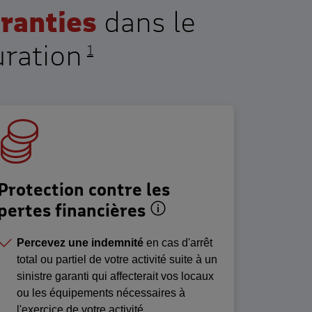
aranties
dans le
uration
1
Protection contre les
 pour la protection de vos locaux et de
Exemple de situation
pertes financières
Percevez une indemnité
en cas d'arrêt
total ou partiel de votre activité suite à un
sinistre garanti qui affecterait vos locaux
ou les équipements nécessaires à
l'exercice de votre activité.