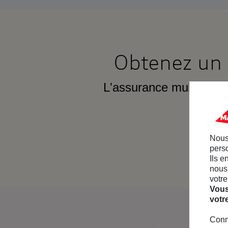
Obtenez un 
L'assurance multirisqu
Nous
perso
Ils e
nous 
votre
Vous
votr
Conn