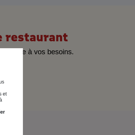
e restaurant
s'adapte à vos besoins.
us
s et
à
ier