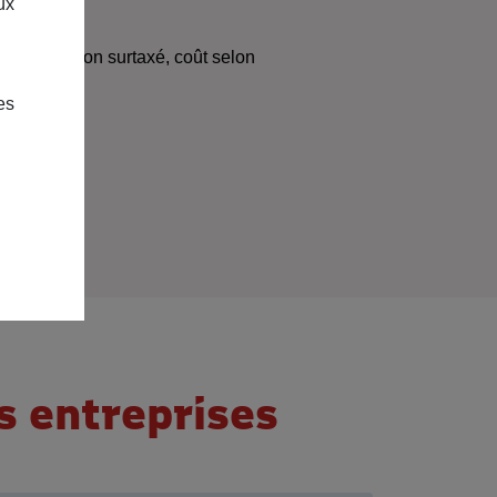
ux
99
(appel non surtaxé, coût selon
le).
es
s entreprises