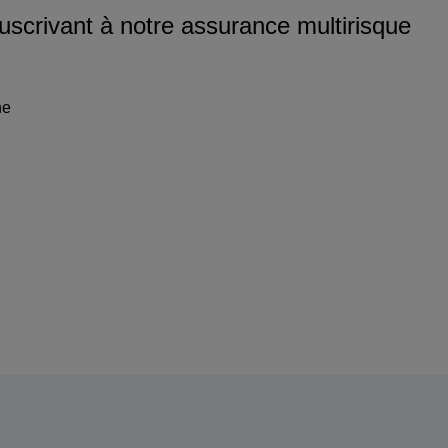
uscrivant à notre assurance multirisque
ne
ce multirisque des coiffeurs