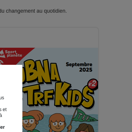
 du changement au quotidien.
us
s et
à
ier