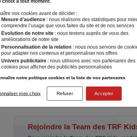
e choix à tout moment.
aître nos cookies avant de décider :
Mesure d’audience
: nous réalisons des statistiques pour mie
comprendre l’usage que vous faites du site et de nos services
Evolution de notre site
: nous testons auprès de vous des
améliorations de notre site
Personnalisation de la relation
: nous nous servons de cooki
pour adapter nos contenus et personnaliser nos offres
Univers publicitaire
: nous utilisons avec nos partenaires des
cookies pour afficher des publicités personnalisées
nnaître notre politique cookies et la liste de nos partenaires
N°1 : Marty et la TFR Kids
(PDF - 2 Mo)
N°2 : Marty et la TFR Kids
onnaliser mes choix
Refuser
Accepter
(PDF - 3 Mo)
Rejoindre la Team des TRF Kid