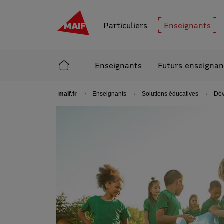
MAIF - Allez à l'accueil de maif.fr
Particuliers
Enseignants
Accueil Enseignants
Enseignants
Futurs enseignan
maif.fr
Enseignants
Solutions éducatives
Dév