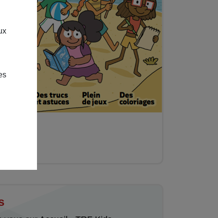
ux
es
s