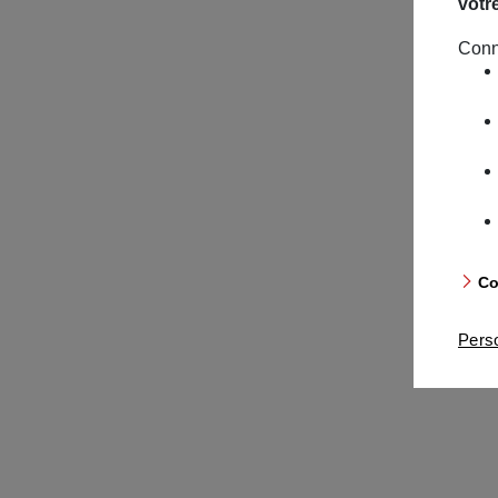
votr
Conn
Co
Pers