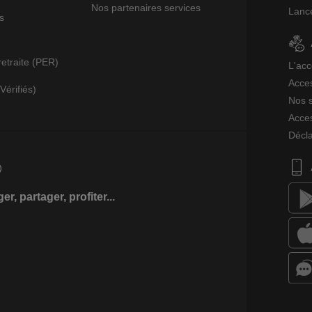
Nos partenaires services
Lance
s
retraite (PER)
L'acc
Acces
Vérifiés)
Nos s
Acces
Décla
r, partager, profiter...