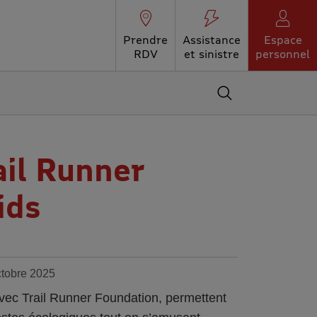
Prendre
Assistance
Espace
RDV
et sinistre
personnel
Accédez au moteur 
ail Runner
ids
ctobre 2025
 avec Trail Runner Foundation, permettent