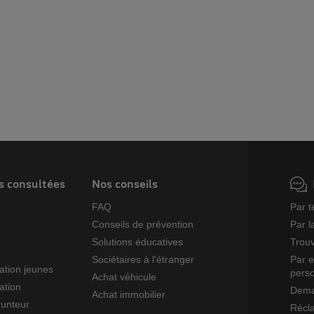
s consultées
Nos conseils
FAQ
Par 
o
Conseils de prévention
Par l
Solutions éducatives
Trouv
Sociétaires à l'étranger
Par e
ation jeunes
perso
Achat véhicule
ation
Deman
Achat immobilier
unteur
Récl