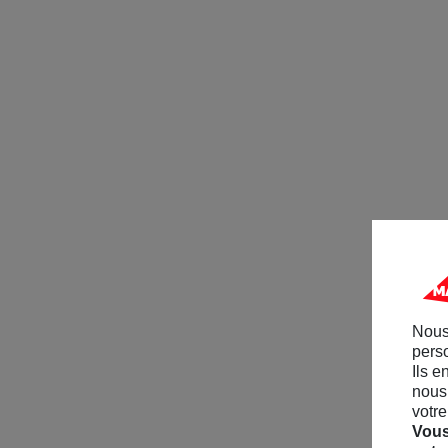
Nous
perso
Ils e
nous 
votre
Vous