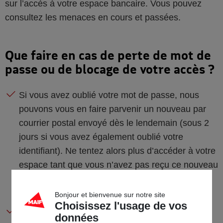
sur l’accès à votre espace bancaire. Vous pouvez
consultez les menaces en cours et passées.
Que faire en cas de perte de mot de
passe ou de blocage de votre accès ?
Si vous avez oublié votre mot de passe, nous
pouvons vous en faire parvenir un nouveau par
courrier postal envoyé dès le lendemain (sous 2
jours si vous avez également oublié votre
identifiant). Ne tentez alors plus d’accéder à votre
espace tant que vous n’avez pas reçu ce nouveau
mot de passe, votre mot de passe précédent
n’étant plus effectif.
Bonjour et bienvenue sur notre site
Choisissez l'usage de vos
Vous avez trois tentatives pour accéder à votre
données