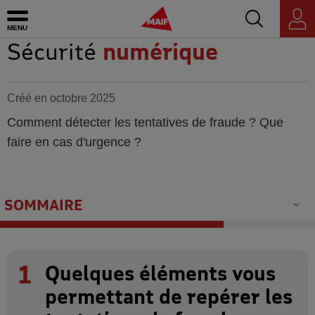
Accédez au mo
MAIF - Allez à l'accueil de maif.fr
Ouvrir le menu
Espace
personnel
Sécurité
numérique
Créé en octobre 2025
Comment détecter les tentatives de fraude ? Que
faire en cas d'urgence ?
SOMMAIRE
1
Quelques éléments vous
permettant de repérer les