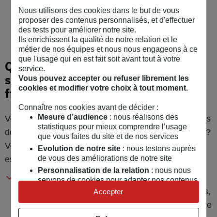
espace bancaire. En cas d’échec, l’accès est
Nous utilisons des cookies dans le but de vous
rendu inopérant et ne sera réactivé qu’en nous
proposer des contenus personnalisés, et d'effectuer
demandant une régénération de mot de passe.
des tests pour améliorer notre site.
Ils enrichissent la qualité de notre relation et le
métier de nos équipes et nous nous engageons à ce
que l'usage qui en est fait soit avant tout à votre
Que faire en cas de Phishing, de
service.
suspicion d’accès illicite ou de
Vous pouvez accepter ou refuser librement les
cookies et modifier votre choix à tout moment.
fraude ?
Connaître nos cookies avant de décider :
Mesure d’audience
: nous réalisons des
Vous avez été victime d’un Phishing et avez saisi des
statistiques pour mieux comprendre l’usage
données sensibles bancaires sur un site malveillant ?
que vous faites du site et de nos services
Vous suspectez que quelqu’un accède à votre
Evolution de notre site
: nous testons auprès
de vous des améliorations de notre site
espace de manière illicite ?
Personnalisation de la relation
: nous nous
Vérifiez que vous êtes à l’origine des opérations
servons de cookies pour adapter nos contenus
et personnaliser nos offres
réalisées sur votre compte : si ce n’est pas le cas,
Accepter
Univers publicitaire
: nous utilisons avec nos
désactivez votre accès en saisissant trois mots de
partenaires des cookies pour afficher des