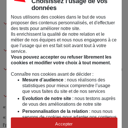
Choisissez l'usage de vos
l'enfant dans ses découvertes, retraçant les
données
manipulations et activités à conduire.
Nous utilisons des cookies dans le but de vous
proposer des contenus personnalisés, et d'effectuer
Les reproductions en relief des cinq tableaux
des tests pour améliorer notre site.
selon les procédés du thermogonflage ou du
Ils enrichissent la qualité de notre relation et le
thermoformage.
métier de nos équipes et nous nous engageons à ce
que l'usage qui en est fait soit avant tout à votre
Un CD audio permettant d'écouter l'intervention
service.
Vous pouvez accepter ou refuser librement les
d'une conservatrice de musée.
cookies et modifier votre choix à tout moment.
Une frise chronologique, lisible également par un
Connaître nos cookies avant de décider :
mal voyant, permettant de situer les œuvres
Mesure d’audience
: nous réalisons des
étudiées les unes par rapport aux autres.
statistiques pour mieux comprendre l’usage
que vous faites du site et de nos services
Les reproductions des tableaux abordés.
Evolution de notre site
: nous testons auprès
de vous des améliorations de notre site
« Coup de cœur » du salon Autonomic 2010.
Personnalisation de la relation
: nous nous
« Coup de cœur » du jury des trophées de
servons de cookies pour adapter nos contenus
et personnaliser nos offres
Accepter
l'assurance 2010.