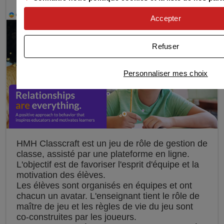
Accepter
Refuser
Personnaliser mes choix
HMH Classcraft est un jeu de rôle de gestion de
classe, assisté par une plateforme en ligne.
L'objectif est de favoriser l'esprit d'équipe et la
motivation des élèves.
Les élèves sont organisés en équipes et ont
chacun un avatar. L'enseignant tient le rôle de
maître de jeu et les règles de vie du jeu sont
co-construites par les joueurs.