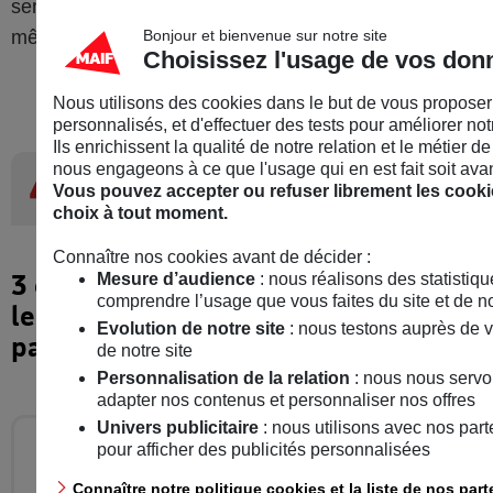
sens : chaque élève doit donner le meilleur de lui-
même dans une tâche qui a été conçue pour cela.
Bonjour et bienvenue sur notre site
Choisissez l'usage de vos don
Nous utilisons des cookies dans le but de vous propose
personnalisés, et d'effectuer des tests pour améliorer notr
Ils enrichissent la qualité de notre relation et le métier 
nous engageons à ce que l'usage qui en est fait soit avant
4
On a testé pour vous !
Vous pouvez accepter ou refuser librement les cookie
choix à tout moment.
Connaître nos cookies avant de décider :
3 outils numériques pour impliquer
Mesure d’audience
: nous réalisons des statistiq
comprendre l’usage que vous faites du site et de n
les élèves et échanger avec les
Evolution de notre site
: nous testons auprès de 
parents.
de notre site
Personnalisation de la relation
: nous nous servo
adapter nos contenus et personnaliser nos offres
Univers publicitaire
: nous utilisons avec nos par
HMH Classcraft – Un outil pour ludifier
pour afficher des publicités personnalisées
la gestion de classe
Connaître notre politique cookies et la liste de nos part