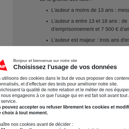
L'auteur a moins de 13 ans : mesu
L’auteur a entre 13 et 18 ans : de
d’emprisonnement et 7 500 € d’
L’auteur est majeur : trois ans d
d'amende (dix ans d'emprisonnem
lorsqu’il a conduit la victime au su
Bonjour et bienvenue sur notre site
Choisissez l'usage de vos données
 utilisons des cookies dans le but de vous proposer des conten
nnalisés, et d'effectuer des tests pour améliorer notre site.
nrichissent la qualité de notre relation et le métier de nos équipe
nous engageons à ce que l'usage qui en est fait soit avant tout 
 service.
 pouvez accepter ou refuser librement les cookies et modif
e choix à tout moment.
aître nos cookies avant de décider :