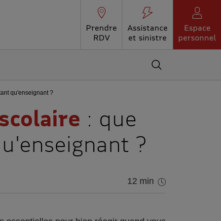
Prendre
Assistance
Espace
RDV
et sinistre
personnel
Accédez au moteur 
tant qu'enseignant ?
scolaire
: que
qu'enseignant ?
12 min