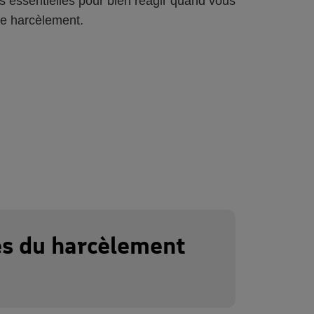
s essentielles pour bien réagir quand vous
de harcèlement.
s du harcèlement