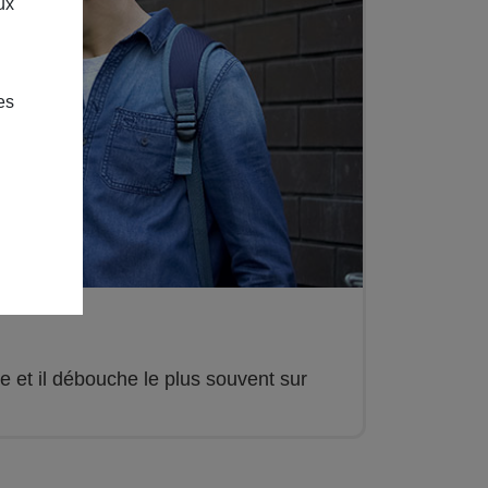
ux
es
 et il débouche le plus souvent sur