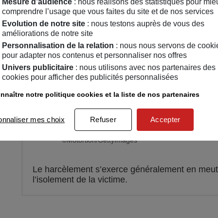
Mesure d’audience
: nous réalisons des statistiques pour mie
comprendre l’usage que vous faites du site et de nos services
Evolution de notre site
: nous testons auprès de vous des
améliorations de notre site
Personnalisation de la relation
: nous nous servons de cooki
pour adapter nos contenus et personnaliser nos offres
Univers publicitaire
: nous utilisons avec nos partenaires des
cookies pour afficher des publicités personnalisées
nnaître notre politique cookies et la liste de nos partenaires
onnaliser mes choix
Refuser
Accepter
©Motortion/GettyImages
Le harcèlement s’exerce généralement en meute
l’isolement de la victime.