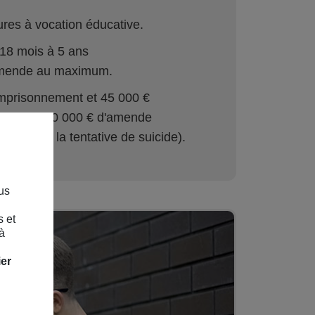
res à vocation éducative.
 18 mois à 5 ans
amende au maximum.
'emprisonnement et 45 000 €
ent et 150 000 € d'amende
icide ou à la tentative de suicide).
us
s et
à
ier