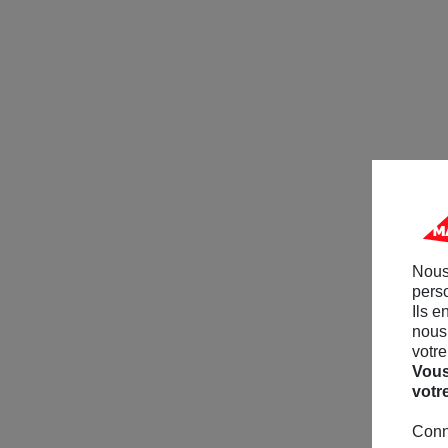
Nous
perso
Ils e
nous 
votre
Vous
votr
Conn