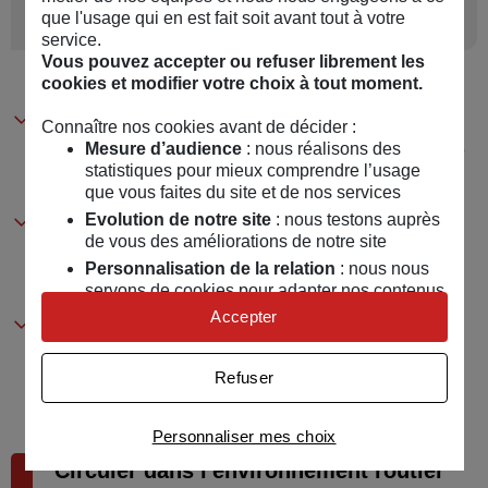
4
La passation des épreuves
que l'usage qui en est fait soit avant tout à votre
service.
Vous pouvez accepter ou refuser librement les
cookies et modifier votre choix à tout moment.
Chaque épreuve, d’une durée d’environ 20
Connaître nos cookies avant de décider :
Mesure d’audience
: nous réalisons des
minutes, est passée collectivement à partir d’une
statistiques pour mieux comprendre l’usage
projection vidéo des questionnaires.
que vous faites du site et de nos services
Evolution de notre site
: nous testons auprès
Elles se présentent sous forme d’un QCM
de vous des améliorations de notre site
composé de 20 questions réparties par thème
Personnalisation de la relation
: nous nous
(piéton, cycliste, cyclomotoriste, autres).
servons de cookies pour adapter nos contenus
et personnaliser nos offres
Accepter
Elles permettent l’évaluation des connaissances
Univers publicitaire
: nous utilisons avec nos
sur la réglementation et sur les facteurs de
partenaires des cookies pour afficher des
Refuser
publicités personnalisées
risques.
Connaître notre politique cookies et la liste de nos
Personnaliser mes choix
partenaires
Circuler dans l'environnement routier