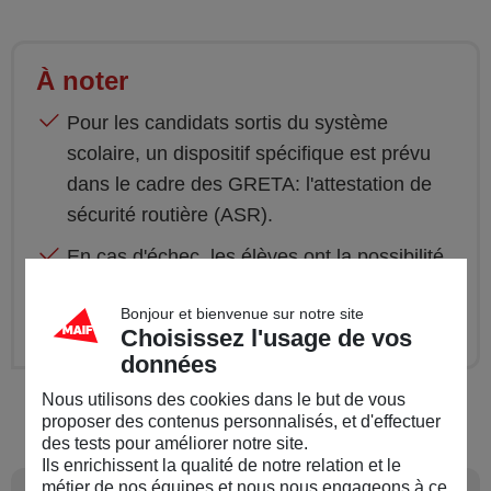
À noter
Pour les candidats sortis du système
scolaire, un dispositif spécifique est prévu
dans le cadre des GRETA: l'attestation de
sécurité routière (ASR).
En cas d'échec, les élèves ont la possibilité
de se présenter à une nouvelle épreuve au
Bonjour et bienvenue sur notre site
cours de la même session.
Choisissez l'usage de vos
données
Nous utilisons des cookies dans le but de vous
proposer des contenus personnalisés, et d'effectuer
des tests pour améliorer notre site.
Ils enrichissent la qualité de notre relation et le
métier de nos équipes et nous nous engageons à ce