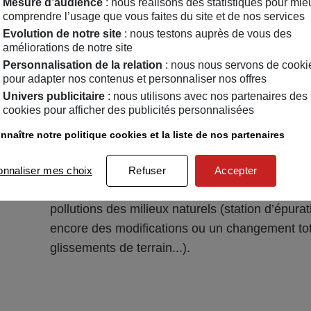
Mesure d’audience
: nous réalisons des statistiques pour mie
dangereuses et imprévisibles à travers le monde.
comprendre l’usage que vous faites du site et de nos services
Evolution de notre site
: nous testons auprès de vous des
Les conséquences humaines
: que ce soit pa
améliorations de notre site
effondrements, chutes d’objets, incendies, ex
Personnalisation de la relation
: nous nous servons de cooki
génère (tsunamis, mouvement de terrains…), le
pour adapter nos contenus et personnaliser nos offres
Univers publicitaire
: nous utilisons avec nos partenaires des
majeurs les plus meurtriers.
cookies pour afficher des publicités personnalisées
Les conséquences économiques
: un séisme
nnaître notre politique cookies et la liste de nos partenaires
que destruction des habitations, des usines, de
ponts…), des réseaux électriques, de télécommu
onnaliser mes choix
Refuser
Accepter
Les conséquences environnementales
: les
pollutions des milieux naturels (station d’épur
encore des modifications ou un changement tot
glissements de terrain...).