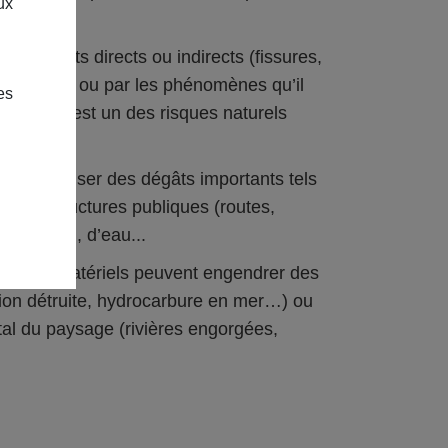
ux
r ses effets directs ou indirects (fissures,
plosions…) ou par les phénomènes qu’il
es
 séisme est un des risques naturels
 peut causer des dégâts importants tels
s infrastructures publiques (routes,
nication, d’eau...
 dégâts matériels peuvent engendrer des
ation détruite, hydrocarbure en mer…) ou
al du paysage (rivières engorgées,