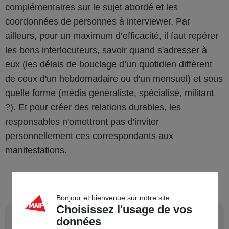
complémentaires sur le sujet abordé et les
coordonnées de personnes à interviewer. Par
ailleurs, pour un maximum d’efficacité, il faut repérer
les bons interlocuteurs, savoir quand s'adresser à
eux (les délais de bouclage d’un quotidien diffèrent
de ceux d'un hebdomadaire ou d'un mensuel) et sous
quelle forme (média généraliste, spécialisé, militant
?). Et pour créer des relations durables, les
responsables n'omettront pas d'inviter
personnellement ces correspondants aux
manifestations.
Bonjour et bienvenue sur notre site
Choisissez l'usage de vos
3
Quel support ?
données