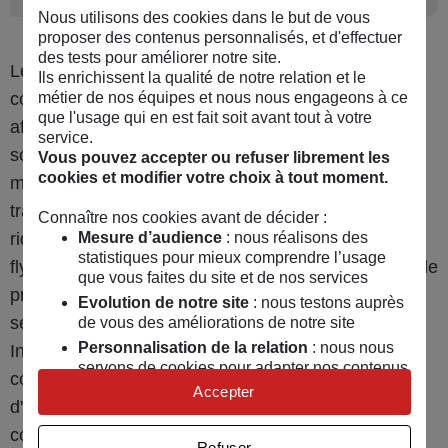
Nous utilisons des cookies dans le but de vous
proposer des contenus personnalisés, et d'effectuer
des tests pour améliorer notre site.
Les supports pourront varier selon les objectifs de la
Ils enrichissent la qualité de notre relation et le
communication. Pour le projet, les plaquettes,
métier de nos équipes et nous nous engageons à ce
que l'usage qui en est fait soit avant tout à votre
affiches, site Internet ou blog, newsletter et journal
service.
sont sans doute le plus indiqué. Pour les
Vous pouvez accepter ou refuser librement les
cookies et modifier votre choix à tout moment.
manifestations, les communiqués, le bon vieux
tractage bien ciblé et les affiches n'ont pas pris une
Connaître nos cookies avant de décider :
ride et restent d'excellents supports tout comme le
Mesure d’audience
: nous réalisons des
statistiques pour mieux comprendre l’usage
flyer ou l’affichette déposée chez les commerçants de
que vous faites du site et de nos services
proximité. Un numéro exceptionnel de la newsletter
Evolution de notre site
: nous testons auprès
sera un plus, de même que les divers outils qu'offre
de vous des améliorations de notre site
Personnalisation de la relation
: nous nous
Internet (Twitter, Facebook, diffusion large de
servons de cookies pour adapter nos contenus
communiqués). Et pour les partenaires, un bilan
et personnaliser nos offres
Accepter
d'activité avec une mise en page attractive inspirera
Univers publicitaire
: nous utilisons avec nos
partenaires des cookies pour afficher des
confiance et sera un gage de sérieux.
Refuser