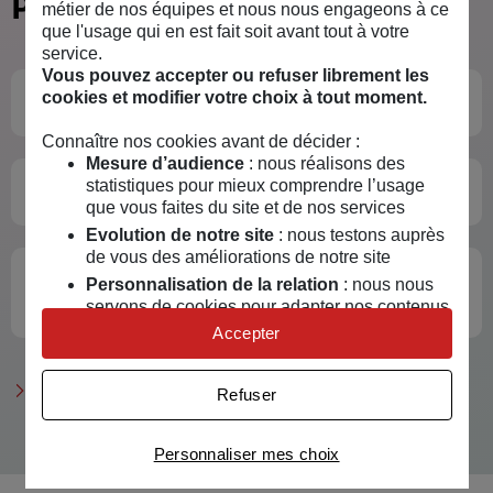
Prévention
métier de nos équipes et nous nous engageons à ce
que l'usage qui en est fait soit avant tout à votre
service.
Vous pouvez accepter ou refuser librement les
cookies et modifier votre choix à tout moment.
Le
risque inondation
Connaître nos cookies avant de décider :
Mesure d’audience
: nous réalisons des
statistiques pour mieux comprendre l’usage
La prévention
routière
que vous faites du site et de nos services
Evolution de notre site
: nous testons auprès
de vous des améliorations de notre site
Vente d'alcool en tant qu'association :
Personnalisation de la relation
: nous nous
prévention et règles
servons de cookies pour adapter nos contenus
et personnaliser nos offres
Accepter
Univers publicitaire
: nous utilisons avec nos
partenaires des cookies pour afficher des
Voir tous les guides sur la prévention
Refuser
publicités personnalisées
Connaître notre politique cookies et la liste de nos
Personnaliser mes choix
partenaires